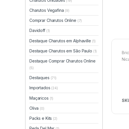
Charutos Unidades
(19)
Charutos Vegafina
(9)
Comprar Charutos Online
(7)
Davidoff
(1)
Destaque Charutos em Alphaville
(1)
Destaque Charutos em São Paulo
(1)
Bri
Nic
Destaque Comprar Charutos Online
(5)
Destaques
(71)
Importados
(24)
Maçaricos
(1)
SK
Oliva
(0)
Packs e Kits
(2)
Perla Del Mar
(1)