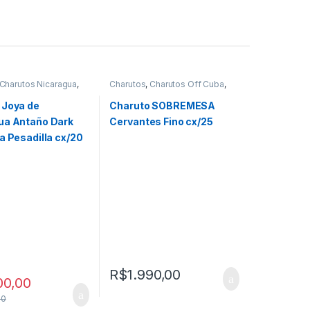
Charutos Nicaragua
,
Charutos
,
Charutos Off Cuba
,
Off Cuba
,
Todos
Charutos Sobremesa
 Joya de
Charuto SOBREMESA
ua Antaño Dark
Cervantes Fino cx/25
a Pesadilla cx/20
R$
1.990,00
00,00
00