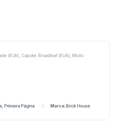
de (EUA), Capote: Broadleaf (EUA), Miolo:
a
,
Primeira Página
Marca:
Brick House