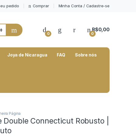
eu pedido
Comprar
Minha Conta / Cadastre-se
My Account
R$
0,00
0
0
Joya de Nicaragua
FAQ
Sobre nós
meira Página
e Double Connecticut Robusto |
ruto