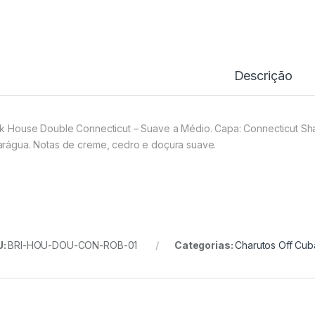
Descrição
ck House Double Connecticut – Suave a Médio. Capa: Connecticut Sha
arágua. Notas de creme, cedro e doçura suave.
U:
BRI-HOU-DOU-CON-ROB-01
Categorias:
Charutos Off Cub