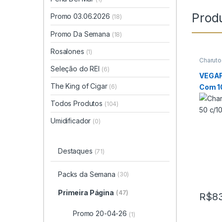
Prod
Promo 03.06.2026
(18)
Promo Da Semana
(18)
Rosalones
(1)
Charuto
Charuto
Seleção do REI
(6)
Página
VEGAF
The King of Cigar
Com 1
(6)
Todos Produtos
(104)
Umidificador
(0)
Destaques
(71)
Packs da Semana
(30)
Primeira Página
(47)
R$
8
Promo 20-04-26
(1)