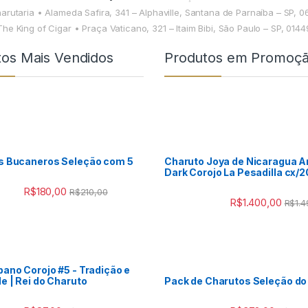
harutaria • Alameda Safira, 341 – Alphaville, Santana de Parnaíba – SP, 
The King of Cigar • Praça Vaticano, 321 – Itaim Bibi, São Paulo – SP, 014
tos Mais Vendidos
Produtos em Promoç
s Bucaneros Seleção com 5
Charuto Joya de Nicaragua A
Dark Corojo La Pesadilla cx/2
R$
180,00
R$
210,00
R$
1.400,00
R$
1.
ano Corojo #5 - Tradição e
e | Rei do Charuto
Pack de Charutos Seleção do