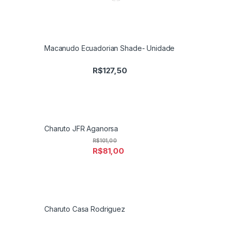
Macanudo Ecuadorian Shade- Unidade
R$
127,50
Charuto JFR Aganorsa
R$
101,00
R$
81,00
Charuto Casa Rodriguez