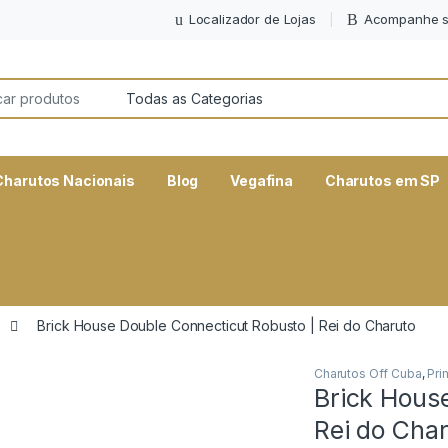
Localizador de Lojas
Acompanhe s
or:
Charutos Nacionais
Blog
Vegafina
Charutos em SP
Brick House Double Connecticut Robusto | Rei do Charuto
Charutos Off Cuba
,
Pri
Brick Hous
Rei do Cha