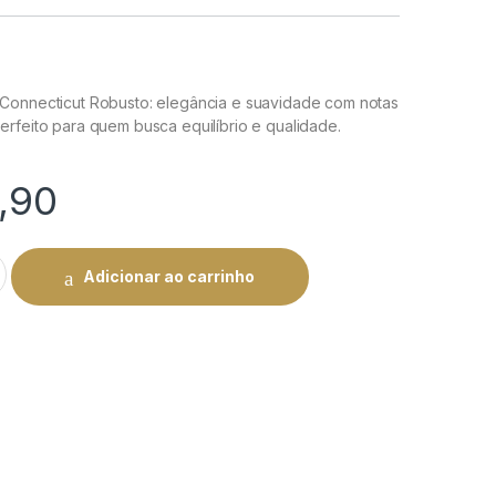
Connecticut Robusto: elegância e suavidade com notas
rfeito para quem busca equilíbrio e qualidade.
,90
 Connecticut Robusto | Rei do Charuto quantity
Adicionar ao carrinho