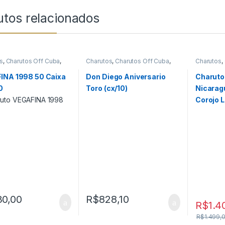
utos relacionados
s
,
Charutos Off Cuba
,
Charutos
,
Charutos Off Cuba
,
Charutos
,
s Vegafina
,
Primeira
Todos Produtos
Charutos 
Produtos
INA 1998 50 Caixa
Don Diego Aniversario
Charuto
0
Toro (cx/10)
Nicarag
Corojo L
30,00
R$
828,10
R$
1.4
R$
1.499,