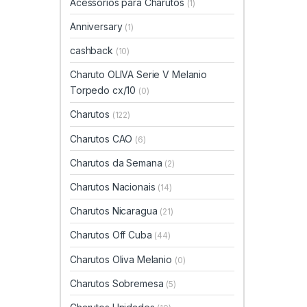
Acessórios para Charutos
(1)
Anniversary
(1)
cashback
(10)
Charuto OLIVA Serie V Melanio
Torpedo cx/10
(0)
Charutos
(122)
Charutos CAO
(6)
Charutos da Semana
(2)
Charutos Nacionais
(14)
Charutos Nicaragua
(21)
Charutos Off Cuba
(44)
Charutos Oliva Melanio
(0)
Charutos Sobremesa
(5)