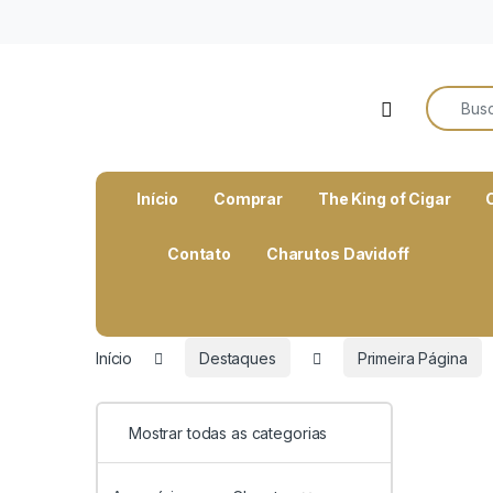
o
conteúdo
Search f
Open
Início
Comprar
The King of Cigar
Contato
Charutos Davidoff
Início
Destaques
Primeira Página
Mostrar todas as categorias