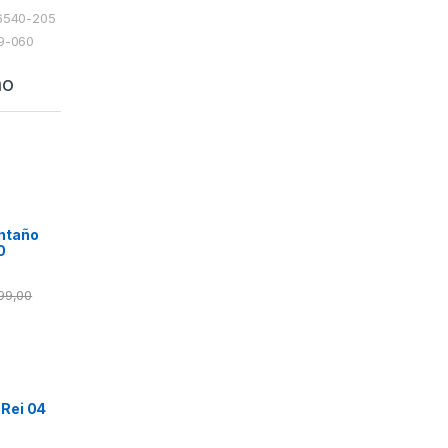
06540-205
49-060
ão
ntaño
0
499,00
 Rei 04