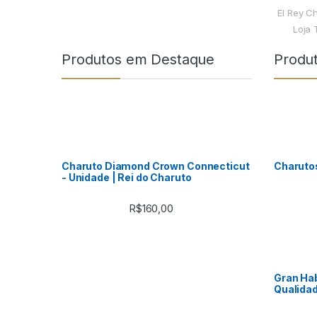
El Rey C
Loja 
Produtos em Destaque
Produ
Charuto Diamond Crown Connecticut
Charuto
- Unidade | Rei do Charuto
R$
160,00
Gran Hab
Qualidad