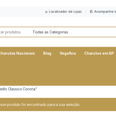
Localizador de Lojas
Acompanhe s
or:
Charutos Nacionais
Blog
Vegafina
Charutos em SP
ello Classico Corona”
um produto foi encontrado para a sua seleção.