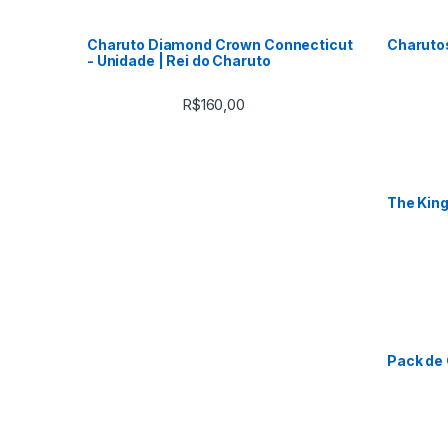
Charuto Diamond Crown Connecticut
Charuto
- Unidade | Rei do Charuto
R$
160,00
The King
Pack de 