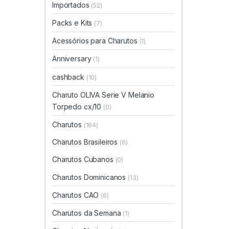
Importados
(52)
Packs e Kits
(7)
Acessórios para Charutos
(1)
Anniversary
(1)
cashback
(10)
Charuto OLIVA Serie V Melanio
Torpedo cx/10
(0)
Charutos
(164)
Charutos Brasileiros
(6)
Charutos Cubanos
(0)
Charutos Dominicanos
(13)
Charutos CAO
(6)
Charutos da Semana
(1)