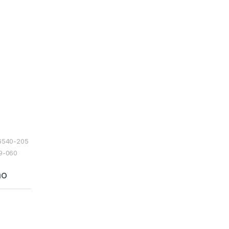
06540-205
49-060
ão