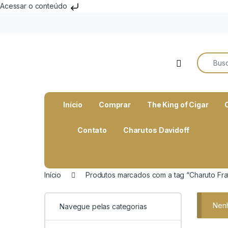
Acessar o conteúdo
Search f
Open
Início
Comprar
The King of Cigar
Contato
Charutos Davidoff
Início
Produtos marcados com a tag “Charuto Frat
Nenh
Navegue pelas categorias