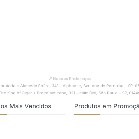
📍 Nossos Endereços
harutaria • Alameda Safira, 341 – Alphaville, Santana de Parnaíba – SP, 
The King of Cigar • Praça Vaticano, 321 – Itaim Bibi, São Paulo – SP, 014
tos Mais Vendidos
Produtos em Promoç