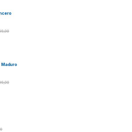
ncero
69,00
o Maduro
99,00
00