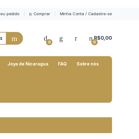
eu pedido
Comprar
Minha Conta / Cadastre-se
My Account
R$
0,00
0
0
Joya de Nicaragua
FAQ
Sobre nós