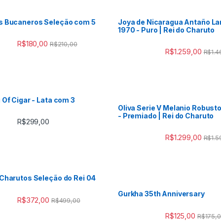
s Bucaneros Seleção com 5
Joya de Nicaragua Antaño La
1970 - Puro | Rei do Charuto
R$
180,00
R$
210,00
R$
1.259,00
R$
1.4
 Of Cigar - Lata com 3
Oliva Serie V Melanio Robust
- Premiado | Rei do Charuto
R$
299,00
R$
1.299,00
R$
1.5
Charutos Seleção do Rei 04
Gurkha 35th Anniversary
R$
372,00
R$
499,00
R$
125,00
R$
175,