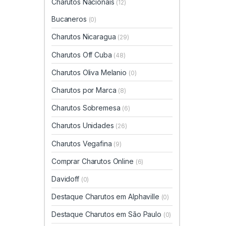
Charutos Nacionais
(12)
Bucaneros
(0)
Charutos Nicaragua
(29)
Charutos Off Cuba
(48)
Charutos Oliva Melanio
(0)
Charutos por Marca
(8)
Charutos Sobremesa
(6)
Charutos Unidades
(26)
Charutos Vegafina
(9)
Comprar Charutos Online
(6)
Davidoff
(0)
Destaque Charutos em Alphaville
(0)
Destaque Charutos em São Paulo
(0)