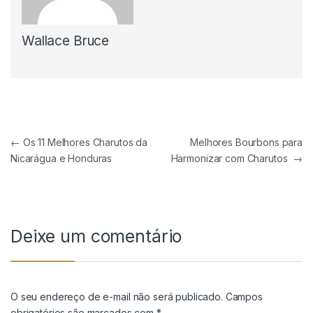
Wallace Bruce
Navegação de Post
←
Os 11 Melhores Charutos da
Melhores Bourbons para
Nicarágua e Honduras
Harmonizar com Charutos
→
Deixe um comentário
O seu endereço de e-mail não será publicado.
Campos
obrigatórios são marcados com
*