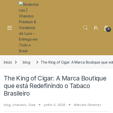
o
conteúdo
Open
0
Início
blog
The King of Cigar: A Marca Boutique que es
The King of Cigar: A Marca Boutique
que está Redefinindo o Tabaco
Brasileiro
blog
,
charutos
,
Guia
junho 5, 2026
Marcelo Gimenez