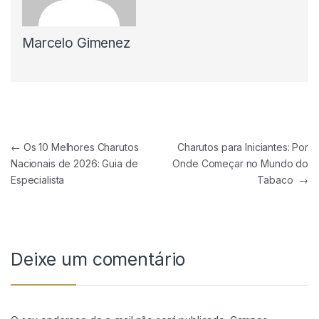
Marcelo Gimenez
Navegação de Post
←
Os 10 Melhores Charutos
Charutos para Iniciantes: Por
Nacionais de 2026: Guia de
Onde Começar no Mundo do
Especialista
Tabaco
→
Deixe um comentário