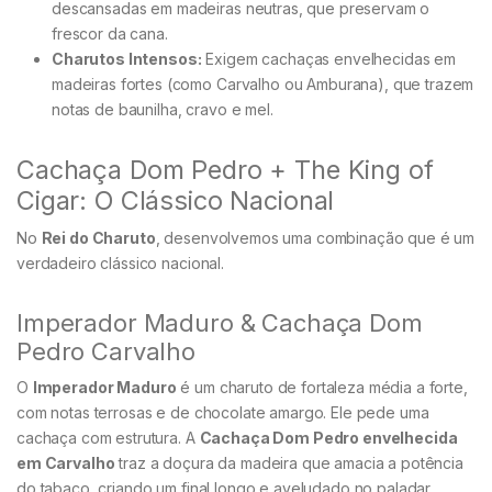
descansadas em madeiras neutras, que preservam o
frescor da cana.
Charutos Intensos:
Exigem cachaças envelhecidas em
madeiras fortes (como Carvalho ou Amburana), que trazem
notas de baunilha, cravo e mel.
Cachaça Dom Pedro + The King of
Cigar: O Clássico Nacional
No
Rei do Charuto
, desenvolvemos uma combinação que é um
verdadeiro clássico nacional.
Imperador Maduro & Cachaça Dom
Pedro Carvalho
O
Imperador Maduro
é um charuto de fortaleza média a forte,
com notas terrosas e de chocolate amargo. Ele pede uma
cachaça com estrutura. A
Cachaça Dom Pedro envelhecida
em Carvalho
traz a doçura da madeira que amacia a potência
do tabaco, criando um final longo e aveludado no paladar.