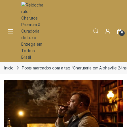
o
conteúdo
Open
0
Início
Posts marcados com a tag “Charutaria em Alphaville 24hs