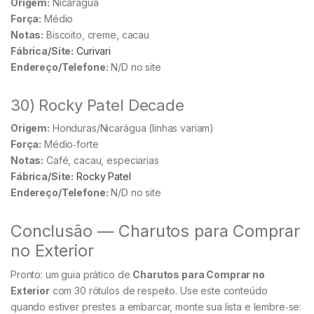
Origem:
Nicarágua
Força:
Médio
Notas:
Biscoito, creme, cacau
Fábrica/Site:
Curivari
Endereço/Telefone:
N/D no site
30) Rocky Patel Decade
Origem:
Honduras/Nicarágua (linhas variam)
Força:
Médio‑forte
Notas:
Café, cacau, especiarias
Fábrica/Site:
Rocky Patel
Endereço/Telefone:
N/D no site
Conclusão — Charutos para Comprar
no Exterior
Pronto: um guia prático de
Charutos para Comprar no
Exterior
com 30 rótulos de respeito. Use este conteúdo
quando estiver prestes a embarcar, monte sua lista e lembre‑se: