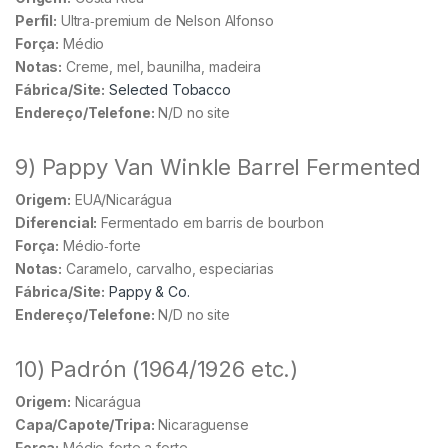
Perfil:
Ultra‑premium de Nelson Alfonso
Força:
Médio
Notas:
Creme, mel, baunilha, madeira
Fábrica/Site:
Selected Tobacco
Endereço/Telefone:
N/D no site
9) Pappy Van Winkle Barrel Fermented
Origem:
EUA/Nicarágua
Diferencial:
Fermentado em barris de bourbon
Força:
Médio‑forte
Notas:
Caramelo, carvalho, especiarias
Fábrica/Site:
Pappy & Co.
Endereço/Telefone:
N/D no site
10) Padrón (1964/1926 etc.)
Origem:
Nicarágua
Capa/Capote/Tripa:
Nicaraguense
Força:
Médio‑forte a forte