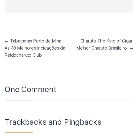
Navegação de Post
←
Tabacarias Perto de Mim:
Charuto The King of Cigar:
As 40 Melhores Indicações da
Melhor Charuto Brasileiro
→
Reidocharuto Club
One Comment
Trackbacks and Pingbacks