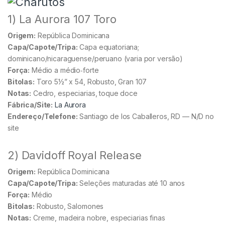
1) La Aurora 107 Toro
Origem:
República Dominicana
Capa/Capote/Tripa:
Capa equatoriana;
dominicano/nicaraguense/peruano (varia por versão)
Força:
Médio a médio‑forte
Bitolas:
Toro 5½” x 54, Robusto, Gran 107
Notas:
Cedro, especiarias, toque doce
Fábrica/Site:
La Aurora
Endereço/Telefone:
Santiago de los Caballeros, RD — N/D no
site
2) Davidoff Royal Release
Origem:
República Dominicana
Capa/Capote/Tripa:
Seleções maturadas até 10 anos
Força:
Médio
Bitolas:
Robusto, Salomones
Notas:
Creme, madeira nobre, especiarias finas