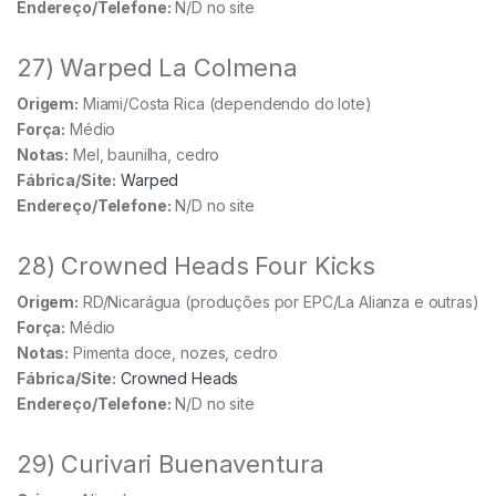
Endereço/Telefone:
N/D no site
27) Warped La Colmena
Origem:
Miami/Costa Rica (dependendo do lote)
Força:
Médio
Notas:
Mel, baunilha, cedro
Fábrica/Site:
Warped
Endereço/Telefone:
N/D no site
28) Crowned Heads Four Kicks
Origem:
RD/Nicarágua (produções por EPC/La Alianza e outras)
Força:
Médio
Notas:
Pimenta doce, nozes, cedro
Fábrica/Site:
Crowned Heads
Endereço/Telefone:
N/D no site
29) Curivari Buenaventura