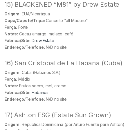
15) BLACKENED “M81” by Drew Estate
Origem:
EUA/Nicarágua
Capa/Capote/Tripa:
Conceito “all‑Maduro”
Força:
Forte
Notas:
Cacau amargo, melaço, café
Fábrica/Site:
Drew Estate
Endereço/Telefone:
N/D no site
16) San Cristobal de La Habana (Cuba)
Origem:
Cuba (Habanos S.A.)
Força:
Médio
Notas:
Frutos secos, mel, creme
Fábrica/Site:
Habanos
Endereço/Telefone:
N/D no site
17) Ashton ESG (Estate Sun Grown)
Origem:
República Dominicana (por Arturo Fuente para Ashton)