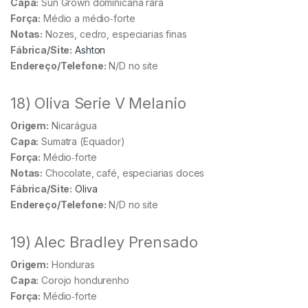
Capa:
Sun Grown dominicana rara
Força:
Médio a médio‑forte
Notas:
Nozes, cedro, especiarias finas
Fábrica/Site:
Ashton
Endereço/Telefone:
N/D no site
18) Oliva Serie V Melanio
Origem:
Nicarágua
Capa:
Sumatra (Equador)
Força:
Médio‑forte
Notas:
Chocolate, café, especiarias doces
Fábrica/Site:
Oliva
Endereço/Telefone:
N/D no site
19) Alec Bradley Prensado
Origem:
Honduras
Capa:
Corojo hondurenho
Força:
Médio‑forte