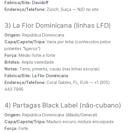
Fábrica/Site:
Davidoff
Endereço/Telefone:
Zürich, Suíça — N/D no site
3) La Flor Dominicana (linhas LFD)
Origem:
República Dominicana
Capa/Capote/Tripa:
Varia por linha (conhecidos pelos
potentes “ligeros”)
Força:
Médio‑forte a forte
Bitolas:
Ampla variedade
Notas:
Terra, pimenta, cacau (nas linhas escuras)
Fábrica/Site:
La Flor Dominicana
Endereço/Telefone:
Coral Gables, FL, EUA — +1 (305)
443‑7995
4) Partagas Black Label (não‑cubano)
Origem:
República Dominicana (Altadis/General)
Capa/Capote/Tripa:
Maduro escuro; mistura encorpada
Força:
Forte