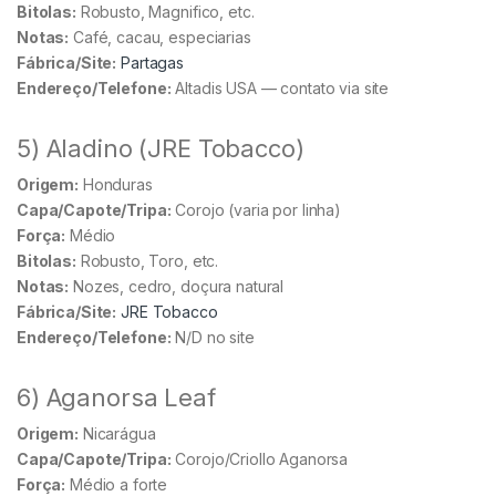
Bitolas:
Robusto, Magnifico, etc.
Notas:
Café, cacau, especiarias
Fábrica/Site:
Partagas
Endereço/Telefone:
Altadis USA — contato via site
5) Aladino (JRE Tobacco)
Origem:
Honduras
Capa/Capote/Tripa:
Corojo (varia por linha)
Força:
Médio
Bitolas:
Robusto, Toro, etc.
Notas:
Nozes, cedro, doçura natural
Fábrica/Site:
JRE Tobacco
Endereço/Telefone:
N/D no site
6) Aganorsa Leaf
Origem:
Nicarágua
Capa/Capote/Tripa:
Corojo/Criollo Aganorsa
Força:
Médio a forte