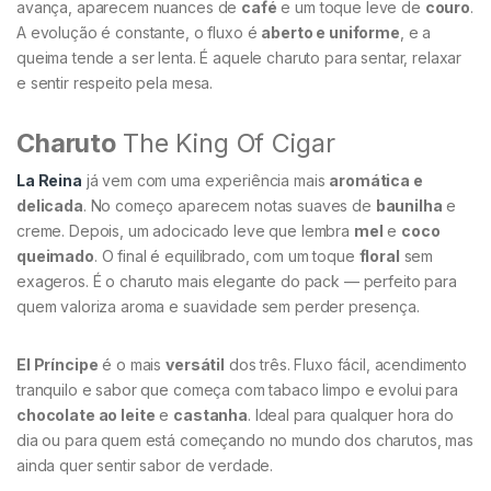
avança, aparecem nuances de
café
e um toque leve de
couro
.
A evolução é constante, o fluxo é
aberto e uniforme
, e a
queima tende a ser lenta. É aquele charuto para sentar, relaxar
e sentir respeito pela mesa.
Charuto
The King Of Cigar
La Reina
já vem com uma experiência mais
aromática e
delicada
. No começo aparecem notas suaves de
baunilha
e
creme. Depois, um adocicado leve que lembra
mel
e
coco
queimado
. O final é equilibrado, com um toque
floral
sem
exageros. É o charuto mais elegante do pack — perfeito para
quem valoriza aroma e suavidade sem perder presença.
El Príncipe
é o mais
versátil
dos três. Fluxo fácil, acendimento
tranquilo e sabor que começa com tabaco limpo e evolui para
chocolate ao leite
e
castanha
. Ideal para qualquer hora do
dia ou para quem está começando no mundo dos charutos, mas
ainda quer sentir sabor de verdade.