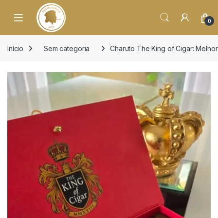
o
conteúdo
Open
0
Início
Sem categoria
Charuto The King of Cigar: Melhor