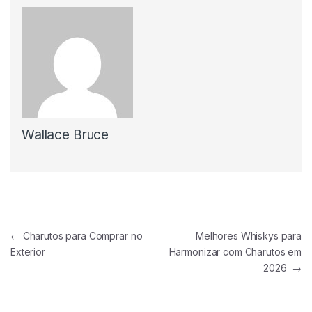
Wallace Bruce
Navegação de Post
←
Charutos para Comprar no
Melhores Whiskys para
Exterior
Harmonizar com Charutos em
2026
→