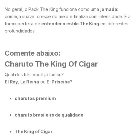
No geral, o Pack The King funciona como uma
jornada
:
começa suave, cresce no meio e finaliza com intensidade. É a
forma perfeita de
entender o estilo The King
em diferentes
profundidades.
Comente abaixo:
Charuto
T
he King Of Cigar
Qual dos três você já fumou?
El Rey
,
La Reina
ou
El Príncipe
?
charutos premium
charuto brasileiro de qualidade
The King of Cigar