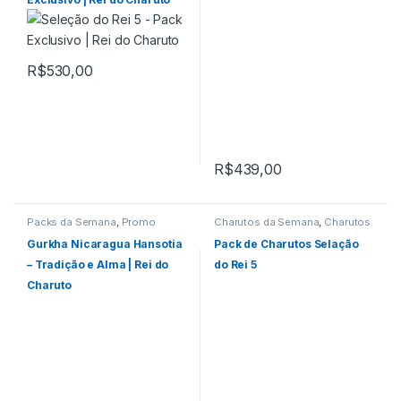
R$
530,00
R$
439,00
Packs da Semana
,
Promo
Charutos da Semana
,
Charutos
03.06.2026
Nicaragua
,
Packs da Semana
,
Primeira Página
Gurkha Nicaragua Hansotia
Pack de Charutos Selação
– Tradição e Alma | Rei do
do Rei 5
Charuto