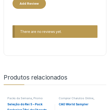
There are no reviews yet.
Produtos relacionados
Packs da Semana
,
Promo
Comprar Charutos Online
,
03.06.2026
Packs da Semana
,
Primeira
Página
,
Promo Da Semana
Seleção do Rei 5 – Pack
CAO World Sampler
Exclusivo | Rei do Charuto