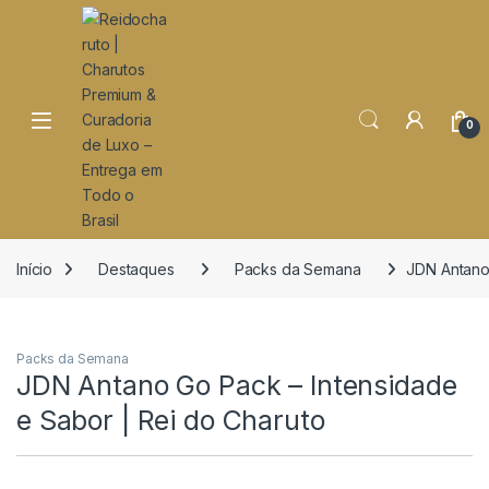
o
conteúdo
Open
0
Início
Destaques
Packs da Semana
JDN Antano 
Packs da Semana
JDN Antano Go Pack – Intensidade
e Sabor | Rei do Charuto