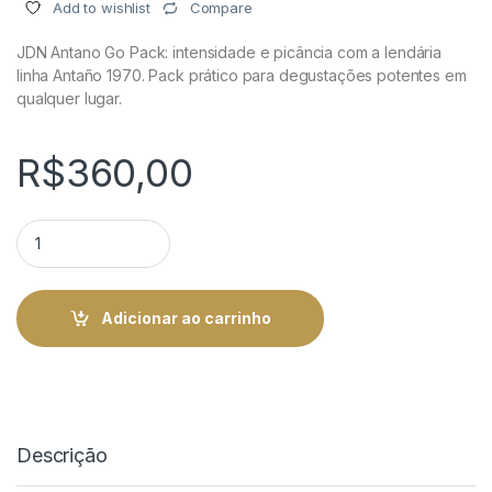
Compare
Add to wishlist
JDN Antano Go Pack: intensidade e picância com a lendária
linha Antaño 1970. Pack prático para degustações potentes em
qualquer lugar.
R$
360,00
JDN Antano Go Pack - Intensidade e Sabor | Rei do Charuto q
Adicionar ao carrinho
Descrição