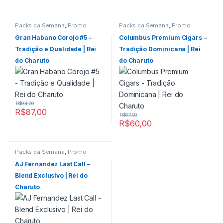
Packs da Semana
,
Promo
Packs da Semana
,
Promo
03.06.2026
03.06.2026
Gran Habano Corojo #5 –
Columbus Premium Cigars –
Tradição e Qualidade | Rei
Tradição Dominicana | Rei
do Charuto
do Charuto
R$
94,00
R$
87,00
R$
67,00
R$
60,00
Packs da Semana
,
Promo
03.06.2026
AJ Fernandez Last Call –
Blend Exclusivo | Rei do
Charuto