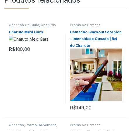
Produtos relacionados
Charutos Off Cuba
,
Charutos
Promo Da Semana
Unidades
,
Primeira Página
,
Promo Da Semana
Charuto Mexi Gars
Camacho Blackout Scorpion
– Intensidade Ousada | Rei
do Charuto
R$
100,00
R$
149,00
Charutos
,
Promo Da Semana
,
Promo Da Semana
Todos Produtos