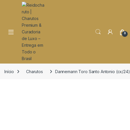
o
conteúdo
Open
0
Início
Charutos
Dannemann Toro Santo Antonio (cx/24)