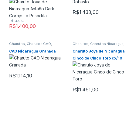
R$
1.433,00
R$
1.499,00
R$
1.400,00
Charutos
,
Charutos CAO
,
Charutos
,
Charutos Nicaragua
,
Charutos Nicaragua
,
Charutos
Charutos Off Cuba
,
Todos
Off Cuba
Produtos
CAO Nicaragua Granada
Charuto Joya de Nicaragua
Cinco de Cinco Toro cx/10
R$
1.114,10
R$
1.461,00