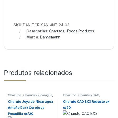
SKU:
DAN-TOR-SAN-ANT-24-03
Categorias:
Charutos
,
Todos Produtos
Marca:
Dannemann
Produtos relacionados
Charutos
,
Charutos Nicaragua
,
Charutos
,
Charutos CAO
,
Charutos Off Cuba
,
Todos
Charutos Nicaragua
,
Charutos
Produtos
Off Cuba
Charuto Joya de Nicaragua
Charuto CAO BX3 Robusto cx
Antaño Dark Corojo La
c/20
Pesadilla cx/20