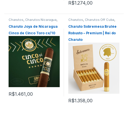
R$
1.274,00
Charutos
,
Charutos Nicaragua
,
Charutos
,
Charutos Off Cuba
,
Charutos Off Cuba
,
Todos
Charutos Sobremesa
,
Todos
Produtos
Produtos
Charuto Joya de Nicaragua
Charuto Sobremesa Brulée
Cinco de Cinco Toro cx/10
Robusto – Premium | Rei do
Charuto
R$
1.461,00
R$
1.358,00