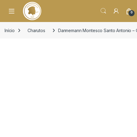
o
conteúdo
Open
0
Início
Charutos
Dannemann Montesco Santo Antonio – C