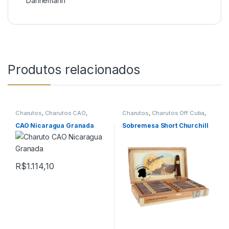
Dannemann
Produtos relacionados
Charutos
,
Charutos CAO
,
Charutos
,
Charutos Off Cuba
,
Charutos Nicaragua
,
Charutos
Charutos Sobremesa
Off Cuba
CAO Nicaragua Granada
Sobremesa Short Churchill
R$
1.114,10