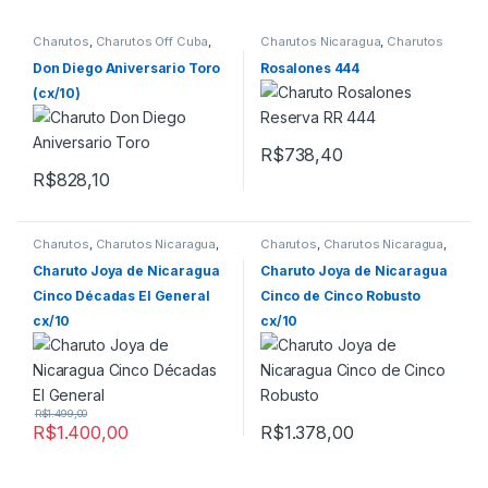
Charutos
,
Charutos Off Cuba
,
Charutos Nicaragua
,
Charutos
Todos Produtos
Off Cuba
Don Diego Aniversario Toro
Rosalones 444
(cx/10)
R$
738,40
R$
828,10
Charutos
,
Charutos Nicaragua
,
Charutos
,
Charutos Nicaragua
,
Charutos Off Cuba
,
Todos
Charutos Off Cuba
,
Todos
Produtos
Produtos
Charuto Joya de Nicaragua
Charuto Joya de Nicaragua
Cinco Décadas El General
Cinco de Cinco Robusto
cx/10
cx/10
R$
1.499,00
R$
1.400,00
R$
1.378,00