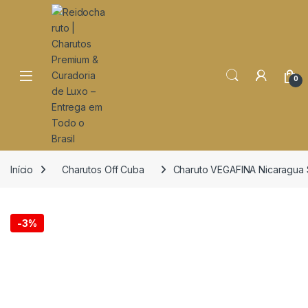
o
conteúdo
Open
0
Início
Charutos Off Cuba
Charuto VEGAFINA Nicaragua 
-
3%