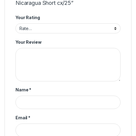
Nicaragua Short cx/25”
Your Rating
Your Review
Name
*
Email
*