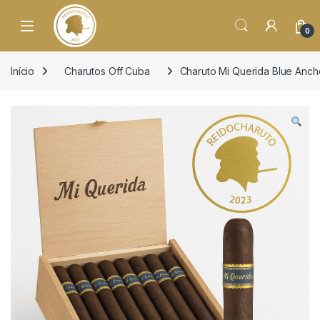
o
conteúdo
Open
0
Início
Charutos Off Cuba
Charuto Mi Querida Blue Anch