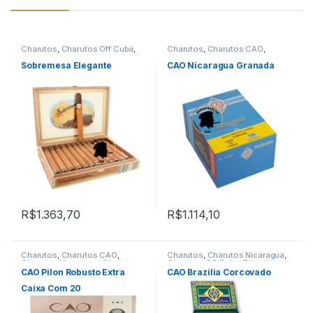
Charutos
,
Charutos Off Cuba
,
Charutos
,
Charutos CAO
,
Charutos Sobremesa
Charutos Nicaragua
,
Charutos
Off Cuba
Sobremesa Elegante
CAO Nicaragua Granada
R$
1.363,70
R$
1.114,10
Charutos
,
Charutos CAO
,
Charutos
,
Charutos Nicaragua
,
Charutos Nicaragua
,
Charutos
Charutos Off Cuba
,
Primeira
Off Cuba
,
Todos Produtos
Página
CAO Pilon Robusto Extra
CAO Brazilia Corcovado
Caixa Com 20