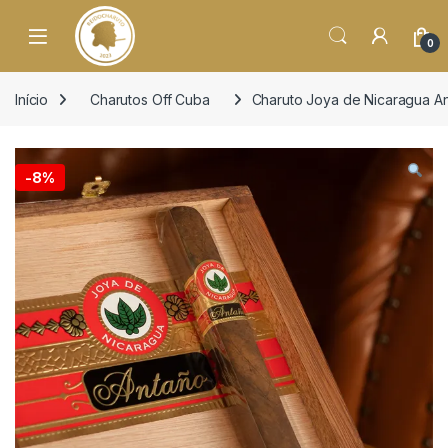
o
conteúdo
Open
0
Início
Charutos Off Cuba
Charuto Joya de Nicaragua An
-
8%