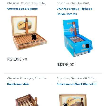
Charutos
,
Charutos Off Cuba
,
Charutos
,
Charutos CAO
,
Charutos Sobremesa
Charutos Nicaragua
,
Charutos
Off Cuba
,
Importados
Sobremesa Elegante
CAO Nicaragua Tipitapa
Caixa Com 20
R$
1.363,70
R$
975,00
Charutos Nicaragua
,
Charutos
Charutos
,
Charutos Off Cuba
,
Off Cuba
Charutos Sobremesa
Rosalones 444
Sobremesa Short Churchill