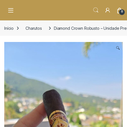
o
conteúdo
Open
0
Início
Charutos
Diamond Crown Robusto – Unidade Prem
🔍