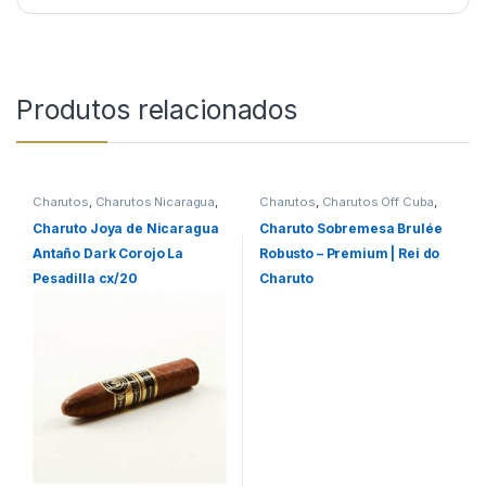
Produtos relacionados
Charutos
,
Charutos Nicaragua
,
Charutos
,
Charutos Off Cuba
,
Charutos Off Cuba
,
Todos
Charutos Sobremesa
,
Todos
Produtos
Produtos
Charuto Joya de Nicaragua
Charuto Sobremesa Brulée
Antaño Dark Corojo La
Robusto – Premium | Rei do
Pesadilla cx/20
Charuto