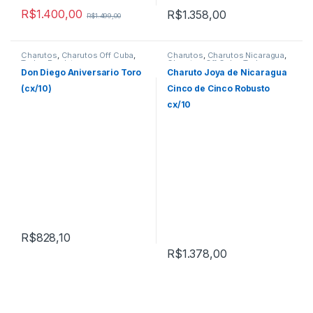
R$
1.400,00
R$
1.358,00
R$
1.499,00
Charutos
,
Charutos Off Cuba
,
Charutos
,
Charutos Nicaragua
,
Todos Produtos
Charutos Off Cuba
,
Todos
Produtos
Don Diego Aniversario Toro
Charuto Joya de Nicaragua
(cx/10)
Cinco de Cinco Robusto
cx/10
R$
828,10
R$
1.378,00