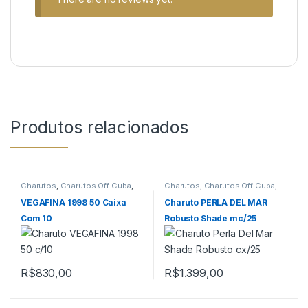
Produtos relacionados
Charutos
,
Charutos Off Cuba
,
Charutos
,
Charutos Off Cuba
,
Charutos Vegafina
,
Primeira
Perla Del Mar
Página
VEGAFINA 1998 50 Caixa
Charuto PERLA DEL MAR
Com 10
Robusto Shade mc/25
R$
830,00
R$
1.399,00