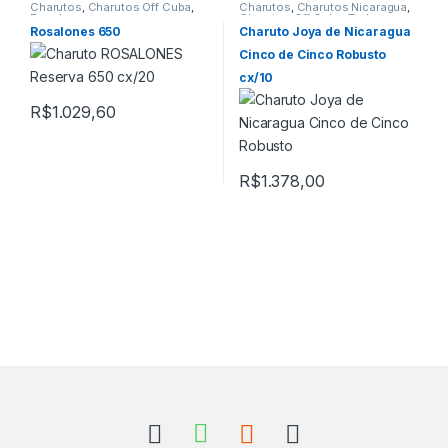
Charutos
,
Charutos Off Cuba
,
Charutos
,
Charutos Nicaragua
,
Rosalones
Charutos Off Cuba
,
Todos
Produtos
Rosalones 650
Charuto Joya de Nicaragua
Cinco de Cinco Robusto
cx/10
R$
1.029,60
R$
1.378,00