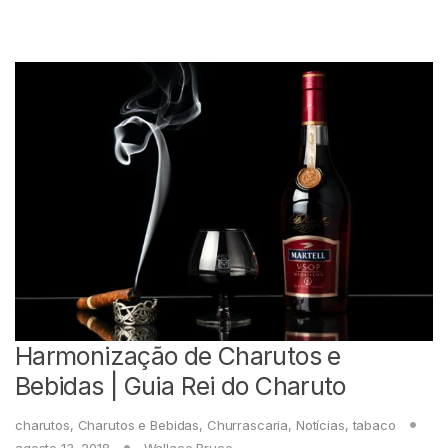
Harmonização de Charutos e
Bebidas | Guia Rei do Charuto
charutos
,
Charutos e Bebidas
,
Churrascaria
,
Notícias
,
tabaco
agosto 13, 2018
Wallace Bruce