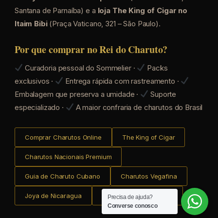
Santana de Parnaíba) e a
loja The King of Cigar no
Itaim Bibi
(Praça Vaticano, 321 – São Paulo).
Por que comprar no Rei do Charuto?
Curadoria pessoal do Sommelier ·
Packs
exclusivos ·
Entrega rápida com rastreamento ·
Embalagem que preserva a umidade ·
Suporte
especializado ·
A maior confraria de charutos do Brasil
Comprar Charutos Online
The King of Cigar
Charutos Nacionais Premium
Guia de Charuto Cubano
Charutos Vegafina
Joya de Nicaragua
Charutos em São Paulo
Precisa de ajuda?
Converse conosco