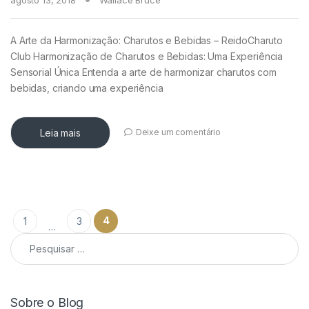
A Arte da Harmonização: Charutos e Bebidas – ReidoCharuto
Club Harmonização de Charutos e Bebidas: Uma Experiência
Sensorial Única Entenda a arte de harmonizar charutos com
bebidas, criando uma experiência
Leia mais
Deixe um comentário
Paginação de posts
4
1
3
…
Pesquisar por:
Sobre o Blog