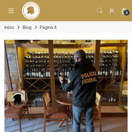
o
conteúdo
Open
0
Início
Blog
Página 4