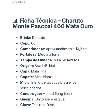
picância.
📊
Ficha Técnica – Charuto
Monte Pascoal 460 Mata Ouro
Bitola:
Robusto
Cepo:
60
Comprimento:
Aproximadamente 10,2 cm
Fortaleza:
Média a forte
Tempo de Fumada:
40 a 60 minutos
Origem:
Brasil (Bahia)
Capa:
Mata Fina
Capote:
Mata Norte
Miolo:
Blend de tabacos brasileiros
selecionados
Construção:
Manual (long filler)
Queima:
Uniforme e estável
Cinza:
Escura e firme