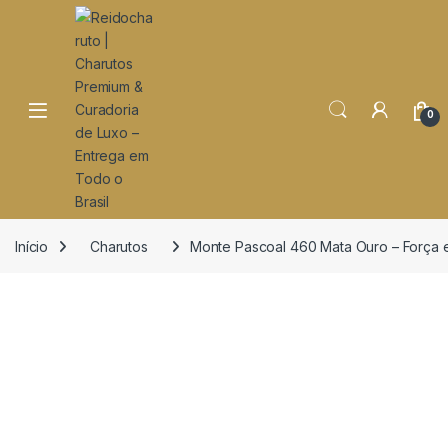
o
conteúdo
Open
0
Início
Charutos
Monte Pascoal 460 Mata Ouro – Força e 