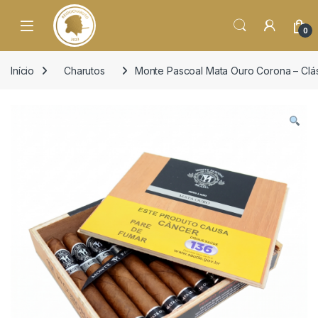
o
conteúdo
Open
0
Início
Charutos
Monte Pascoal Mata Ouro Corona – Clás