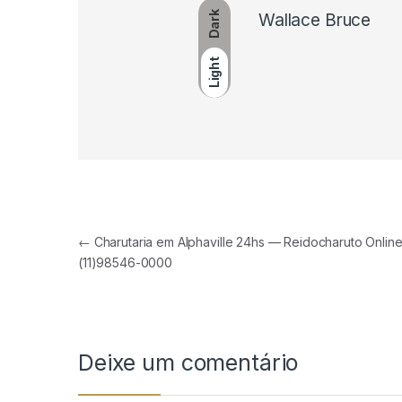
Dark
Wallace Bruce
Light
Navegação de Post
←
Charutaria em Alphaville 24hs — Reidocharuto Onlin
(11)98546-0000
Deixe um comentário