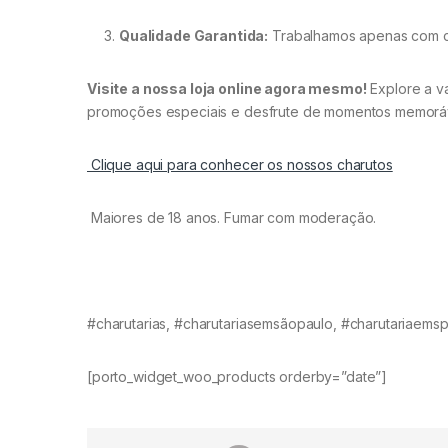
Qualidade Garantida:
Trabalhamos apenas com cha
Visite a nossa loja online agora mesmo!
Explore a va
promoções especiais e desfrute de momentos memoráv
Clique aqui para conhecer os nossos charutos
Maiores de 18 anos. Fumar com moderação.
#charutarias, #charutariasemsãopaulo, #charutariaemsp
[porto_widget_woo_products orderby=”date”]