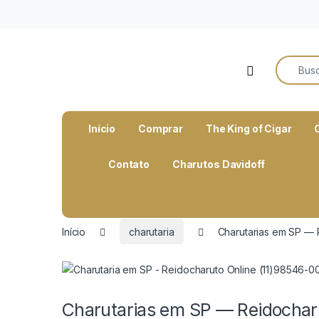
o
conteúdo
Search f
Open
Início
Comprar
The King of Cigar
Contato
Charutos Davidoff
Início
charutaria
Charutarias em SP — 
Charutarias em SP — Reidochar