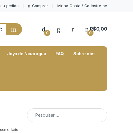
eu pedido
Comprar
Minha Conta / Cadastre-se
My Account
R$
0,00
0
0
Joya de Nicaragua
FAQ
Sobre nós
Pesquisar por:
 comentário