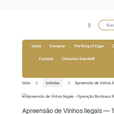
o
conteúdo
Search f
Open
Início
Comprar
The King of Cigar
Contato
Charutos Davidoff
Início
bebidas
Apreensão de Vinhos I
Apreensão de Vinhos Ilegais — 