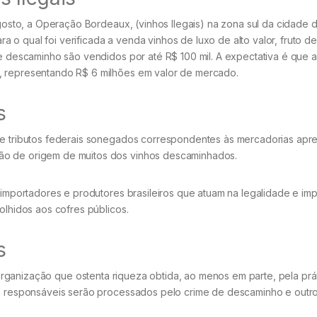
 agosto, a Operação Bordeaux, (vinhos Ilegais) na zona sul da cidade 
o qual foi verificada a venda vinhos de luxo de alto valor, fruto de
de descaminho são vendidos por até R$ 100 mil. A expectativa é que 
, representando R$ 6 milhões em valor de mercado.
s
 de tributos federais sonegados correspondentes às mercadorias apr
ão de origem de muitos dos vinhos descaminhados.
, importadores e produtores brasileiros que atuam na legalidade e imp
olhidos aos cofres públicos.
s
rganização que ostenta riqueza obtida, ao menos em parte, pela prá
 os responsáveis serão processados pelo crime de descaminho e outr