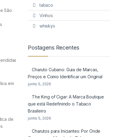
tabaco
de São
Vinhos
as
whiskys
Postagens Recentes
eendidas
Charuto Cubano: Guia de Marcas,
Preços e Como Identificar um Original
lica em
junho 5, 2026
The King of Cigar: A Marca Boutique
que está Redefinindo o Tabaco
Brasileiro
junho 5, 2026
tica de
os
Charutos para Iniciantes: Por Onde