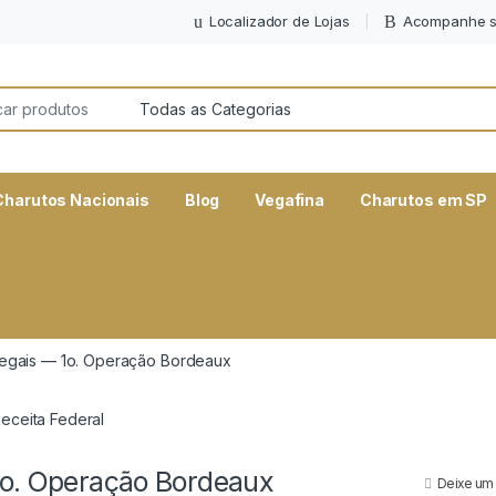
Localizador de Lojas
Acompanhe s
or:
Charutos Nacionais
Blog
Vegafina
Charutos em SP
legais — 1o. Operação Bordeaux
1o. Operação Bordeaux
Deixe um