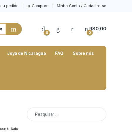
eu pedido
Comprar
Minha Conta / Cadastre-se
My Account
R$
0,00
0
0
Joya de Nicaragua
FAQ
Sobre nós
Pesquisar por:
 comentário