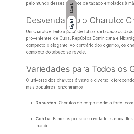
pelo mundo desses cilindros de tabaco enrolados à mã
Dark
Desvendando o Charuto: Ch
Light
Um charuto é feito a partir de folhas de tabaco cuida
provenientes de Cuba, República Dominicana e Nicarág
compacto e elegante. Ao contrário dos cigarros, os ch
completo do tabaco se revele.
Variedades para Todos os G
O universo dos charutos é vasto e diverso, oferecendo
mais populares, encontramos:
Robustos:
Charutos de corpo médio a forte, com 
Cohiba:
Famosos por sua suavidade e aroma flora
mundo.