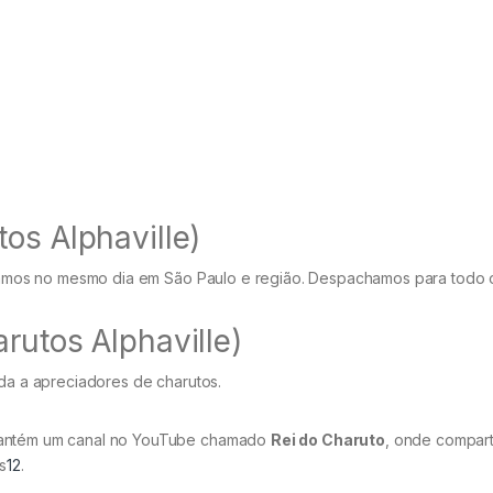
os Alphaville)
egamos no mesmo dia em São Paulo e região. Despachamos para todo o 
rutos Alphaville)
a a apreciadores de charutos.
mantém um canal no YouTube chamado
Rei do Charuto
, onde compart
s
1
2
.