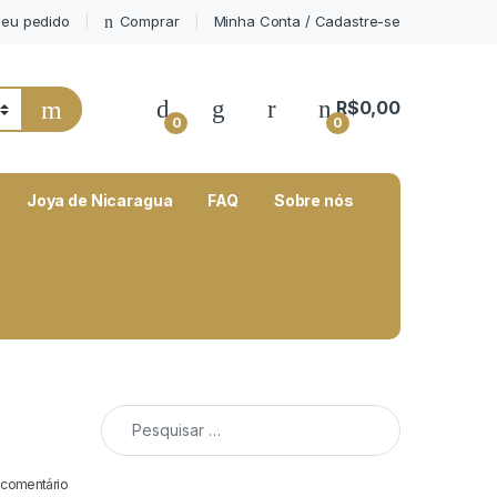
eu pedido
Comprar
Minha Conta / Cadastre-se
My Account
R$
0,00
0
0
Joya de Nicaragua
FAQ
Sobre nós
Pesquisar por:
 comentário