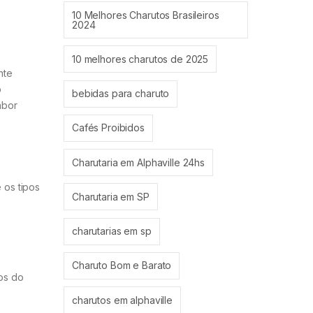
10 Melhores Charutos Brasileiros
2024
10 melhores charutos de 2025
nte
o
bebidas para charuto
abor
Cafés Proibidos
Charutaria em Alphaville 24hs
 os tipos
Charutaria em SP
charutarias em sp
Charuto Bom e Barato
os do
charutos em alphaville