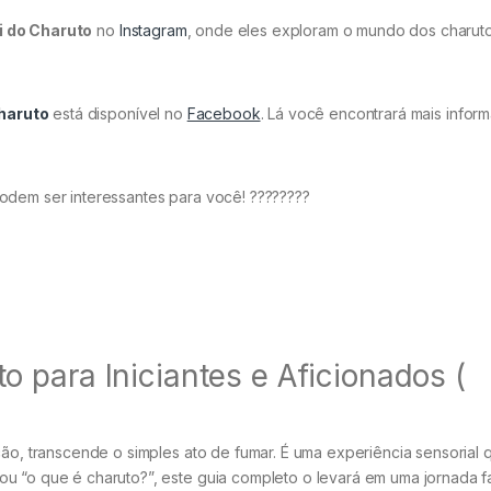
i do Charuto
no
Instagram
, onde eles exploram o mundo dos charut
haruto
está disponível no
Facebook
. Lá você encontrará mais infor
odem ser interessantes para você! ????????
 para Iniciantes e Aficionados (
ção, transcende o simples ato de fumar. É uma experiência sensorial 
u “o que é charuto?”, este guia completo o levará em uma jornada f