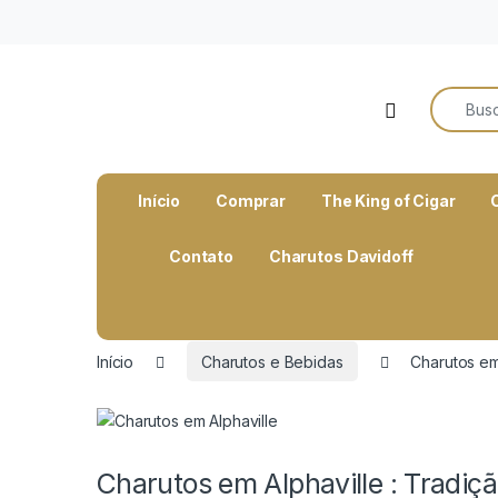
o
conteúdo
Search f
Open
Início
Comprar
The King of Cigar
Contato
Charutos Davidoff
Início
Charutos e Bebidas
Charutos em 
Charutos em Alphaville : Tradiçã