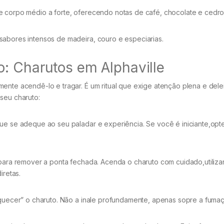
 corpo médio a forte, oferecendo notas de café, chocolate e cedro
abores intensos de madeira, couro e especiarias.
: Charutos em Alphaville
ente acendê-lo e tragar. É um ritual que exige atenção plena e dele
seu charuto:
e se adeque ao seu paladar e experiência. Se você é iniciante,opt
 para remover a ponta fechada. Acenda o charuto com cuidado,utiliz
iretas.
quecer” o charuto. Não a inale profundamente, apenas sopre a fumaç