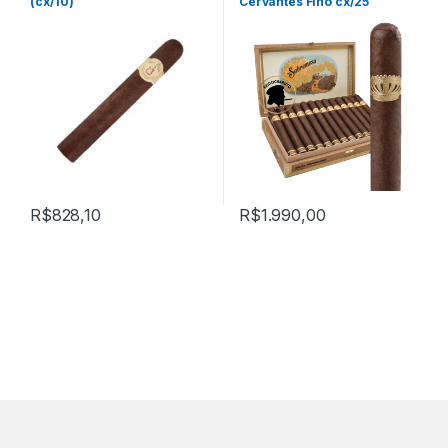
(cx/10)
Cervantes Fino cx/25
R$
828,10
R$
1.990,00