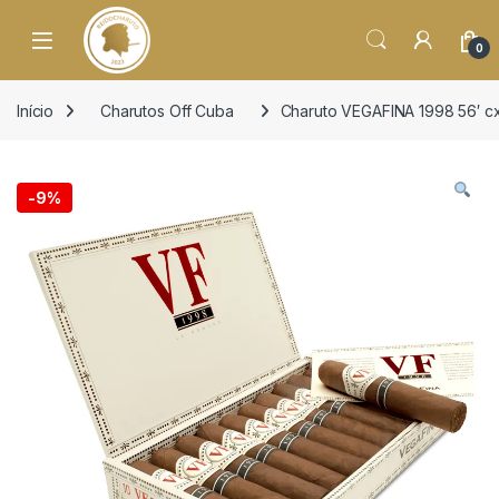
o
conteúdo
Open
0
Início
Charutos Off Cuba
Charuto VEGAFINA 1998 56′ c
-
9%