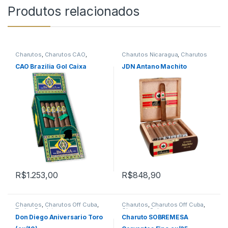
Produtos relacionados
Charutos
,
Charutos CAO
,
Charutos Nicaragua
,
Charutos
Charutos Nicaragua
,
Charutos
Off Cuba
Off Cuba
,
Primeira Página
CAO Brazilia Gol Caixa
JDN Antano Machito
R$
1.253,00
R$
848,90
Charutos
,
Charutos Off Cuba
,
Charutos
,
Charutos Off Cuba
,
Todos Produtos
Charutos Sobremesa
Don Diego Aniversario Toro
Charuto SOBREMESA