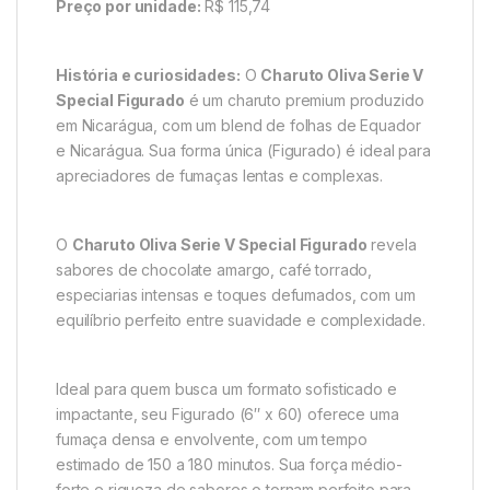
Preço por unidade:
R$ 115,74
História e curiosidades:
O
Charuto Oliva Serie V
Special Figurado
é um charuto premium produzido
em Nicarágua, com um blend de folhas de Equador
e Nicarágua. Sua forma única (Figurado) é ideal para
apreciadores de fumaças lentas e complexas.
O
Charuto Oliva Serie V Special Figurado
revela
sabores de chocolate amargo, café torrado,
especiarias intensas e toques defumados, com um
equilíbrio perfeito entre suavidade e complexidade.
Ideal para quem busca um formato sofisticado e
impactante, seu Figurado (6″ x 60) oferece uma
fumaça densa e envolvente, com um tempo
estimado de 150 a 180 minutos. Sua força médio-
forte e riqueza de sabores o tornam perfeito para