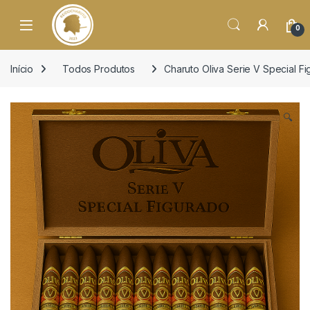
o
conteúdo
Open
0
Início
Todos Produtos
Charuto Oliva Serie V Special F
🔍