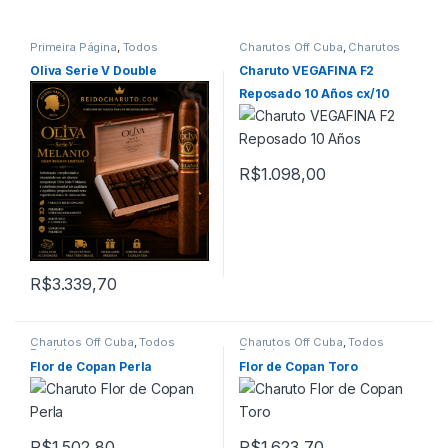
Primeira Página
,
Todos
Charutos Off Cuba
,
Charutos
Produtos
Vegafina
,
Todos Produtos
Oliva Serie V Double
Charuto VEGAFINA F2
Reposado 10 Años cx/10
R$
1.098,00
R$
3.339,70
Charutos Off Cuba
,
Todos
Charutos Off Cuba
,
Todos
Produtos
Produtos
Flor de Copan Perla
Flor de Copan Toro
R$
1.502,80
R$
1.623,70