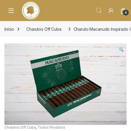
o
conteúdo
Open
0
Início
Charutos Off Cuba
Charuto Macanudo Inspirado 
Charutos Off Cuba
,
Todos Produtos