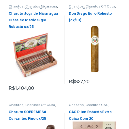
Charutos
,
Charutos Nicaragua
,
Charutos
,
Charutos Off Cuba
,
Charutos Off Cuba
,
Todos
Primeira Página
Produtos
Charuto Joya de Nicaragua
Don Diego Euro Robusto
Clássico Medio Siglo
(cx/10)
Robusto cx/25
R$
837,20
R$
1.404,00
Charutos
,
Charutos Off Cuba
,
Charutos
,
Charutos CAO
,
Charutos Sobremesa
Charutos Nicaragua
,
Charutos
Off Cuba
,
Todos Produtos
Charuto SOBREMESA
CAO Pilon Robusto Extra
Cervantes Fino cx/25
Caixa Com 20