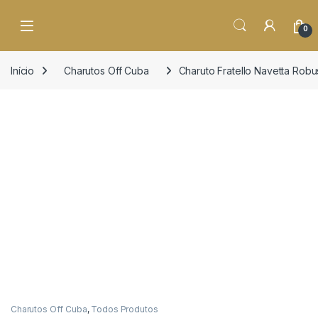
o
conteúdo
Open
0
Início
Charutos Off Cuba
Charuto Fratello Navetta Rob
Charutos Off Cuba
,
Todos Produtos