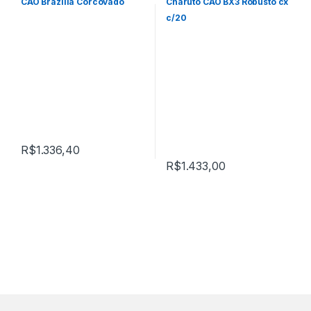
Página
Off Cuba
CAO Brazilia Corcovado
Charuto CAO BX3 Robusto cx
c/20
R$
1.336,40
R$
1.433,00