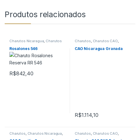
Produtos relacionados
Charutos Nicaragua
,
Charutos
Charutos
,
Charutos CAO
,
Off Cuba
Charutos Nicaragua
,
Charutos
Off Cuba
Rosalones 546
CAO Nicaragua Granada
R$
842,40
R$
1.114,10
Charutos
,
Charutos Nicaragua
,
Charutos
,
Charutos CAO
,
Charutos Off Cuba
,
Primeira
Charutos Nicaragua
,
Charutos