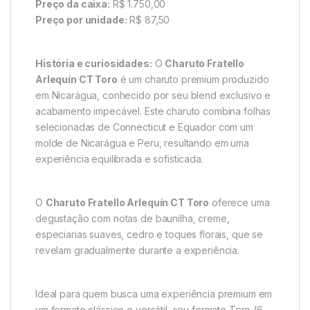
Preço da caixa:
R$ 1.750,00
Preço por unidade:
R$ 87,50
História e curiosidades:
O
Charuto Fratello
Arlequín CT Toro
é um charuto premium produzido
em Nicarágua, conhecido por seu blend exclusivo e
acabamento impecável. Este charuto combina folhas
selecionadas de Connecticut e Equador com um
molde de Nicarágua e Peru, resultando em uma
experiência equilibrada e sofisticada.
O
Charuto Fratello Arlequín CT Toro
oferece uma
degustação com notas de baunilha, creme,
especiarias suaves, cedro e toques florais, que se
revelam gradualmente durante a experiência.
Ideal para quem busca uma experiência premium em
um formato clássico e versátil, seu formato Toro (6