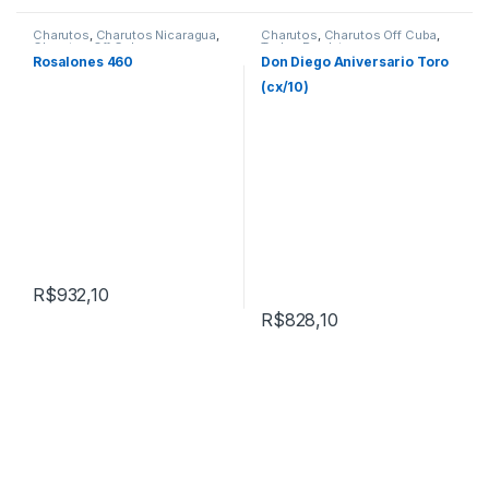
Charutos
,
Charutos Nicaragua
,
Charutos
,
Charutos Off Cuba
,
Charutos Off Cuba
Todos Produtos
Rosalones 460
Don Diego Aniversario Toro
(cx/10)
R$
932,10
R$
828,10