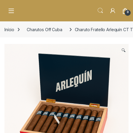
o
conteúdo
Open
0
Início
Charutos Off Cuba
Charuto Fratello Arlequín CT 
🔍