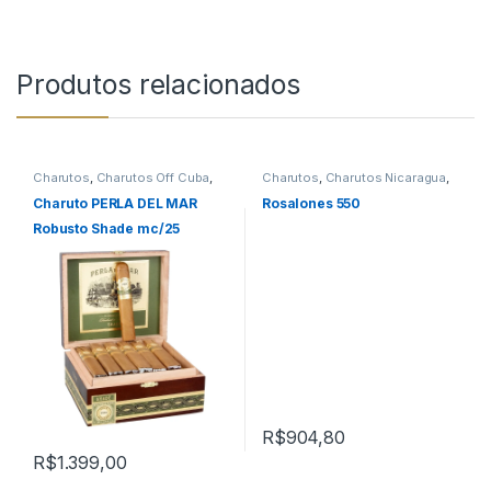
Produtos relacionados
Charutos
,
Charutos Off Cuba
,
Charutos
,
Charutos Nicaragua
,
Perla Del Mar
Charutos Off Cuba
,
Todos
Produtos
Charuto PERLA DEL MAR
Rosalones 550
Robusto Shade mc/25
R$
904,80
R$
1.399,00