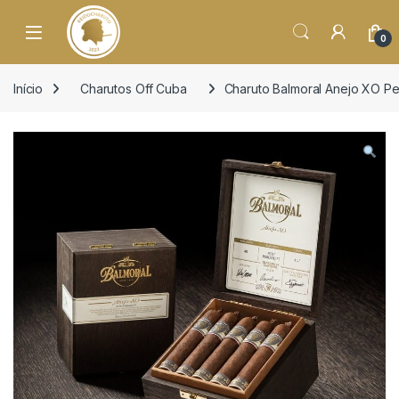
o
conteúdo
Open
0
Início
Charutos Off Cuba
Charuto Balmoral Anejo XO Pe