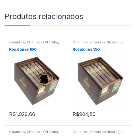
Produtos relacionados
Charutos
,
Charutos Off Cuba
,
Charutos
,
Charutos Nicaragua
,
Rosalones
Charutos Off Cuba
,
Todos
Produtos
Rosalones 650
Rosalones 550
R$
1.029,60
R$
904,80
Charutos
,
Charutos Off Cuba
,
Charutos
,
Charutos Nicaragua
,
Charutos Sobremesa
Charutos Off Cuba
,
Todos