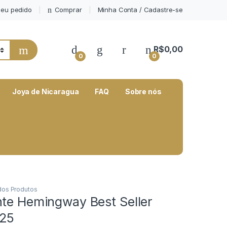
eu pedido
Comprar
Minha Conta / Cadastre-se
My Account
R$
0,00
0
0
Joya de Nicaragua
FAQ
Sobre nós
os Produtos
nte Hemingway Best Seller
/25