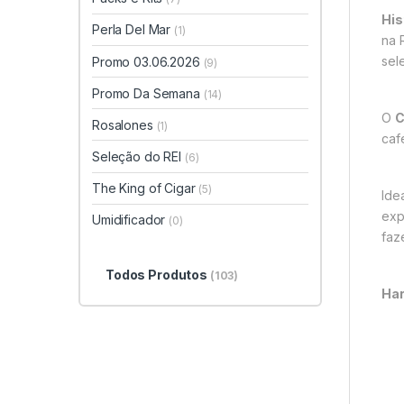
His
Perla Del Mar
(1)
na 
sel
Promo 03.06.2026
(9)
Promo Da Semana
(14)
O
C
Rosalones
(1)
caf
Seleção do REI
(6)
The King of Cigar
(5)
Ide
exp
Umidificador
(0)
faz
Todos Produtos
(103)
Har