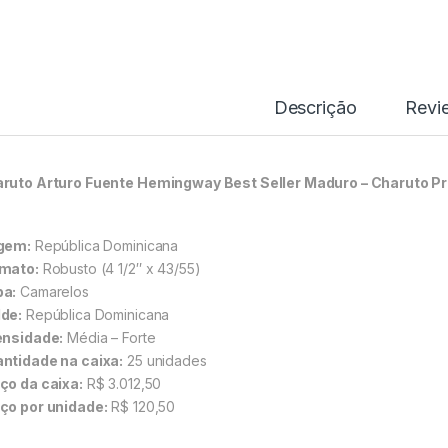
Descrição
Revi
ruto Arturo Fuente Hemingway Best Seller Maduro – Charuto P
gem:
República Dominicana
mato:
Robusto (4 1/2″ x 43/55)
a:
Camarelos
de:
República Dominicana
ensidade:
Média – Forte
ntidade na caixa:
25 unidades
ço da caixa:
R$ 3.012,50
ço por unidade:
R$ 120,50