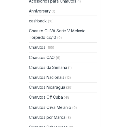
Acessórios para Charutos
(1)
Anniversary
(1)
cashback
(10)
Charuto OLIVA Serie V Melanio
Torpedo cx/10
(0)
Charutos
(165)
Charutos CAO
(6)
Charutos da Semana
(1)
Charutos Nacionais
(12)
Charutos Nicaragua
(29)
Charutos Off Cuba
(48)
Charutos Oliva Melanio
(0)
Charutos por Marca
(8)