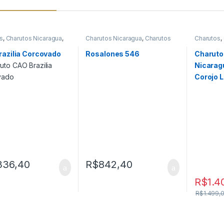
s
,
Charutos Nicaragua
,
Charutos Nicaragua
,
Charutos
Charutos
,
s Off Cuba
,
Primeira
Off Cuba
Charutos 
Produtos
azilia Corcovado
Rosalones 546
Charuto
Nicarag
Corojo L
336,40
R$
842,40
R$
1.4
R$
1.499,