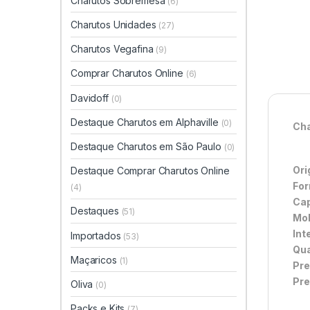
Charutos Sobremesa
(6)
Charutos Unidades
(27)
Charutos Vegafina
(9)
Comprar Charutos Online
(6)
Davidoff
(0)
Destaque Charutos em Alphaville
(0)
Cha
Destaque Charutos em São Paulo
(0)
Ori
Destaque Comprar Charutos Online
For
(4)
Cap
Destaques
(51)
Mol
Int
Importados
(53)
Qua
Maçaricos
(1)
Pre
Pre
Oliva
(0)
Packs e Kits
(7)