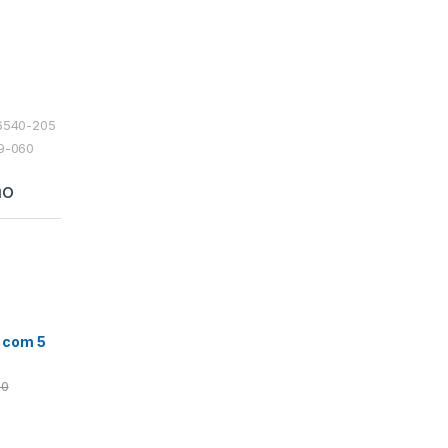
06540-205
49-060
ão
 com 5
00