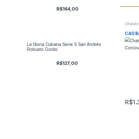
R$
164,00
Charuto
Charuto
Página
CAO Br
La Gloria Cubana Serie S San Andrés
Robusto Gordo
R$
127,00
R$
1.