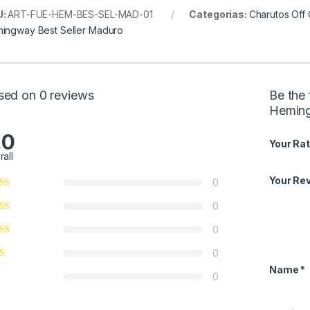
U:
ART-FUE-HEM-BES-SEL-MAD-01
Categorias:
Charutos Off
ingway Best Seller Maduro
sed on 0 reviews
Be the 
Heming
.0
Your Rat
rall
Your Re
0
0
0
0
Name
*
0