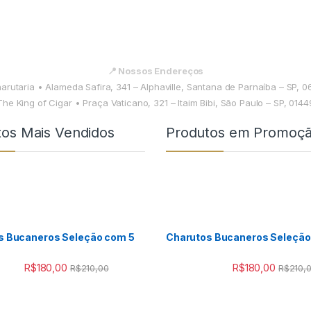
📍 Nossos Endereços
harutaria • Alameda Safira, 341 – Alphaville, Santana de Parnaíba – SP, 
The King of Cigar • Praça Vaticano, 321 – Itaim Bibi, São Paulo – SP, 014
tos Mais Vendidos
Produtos em Promoç
s Bucaneros Seleção com 5
Charutos Bucaneros Seleção
R$
180,00
R$
180,00
R$
210,00
R$
210,