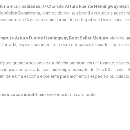
tória e curiosidades:
O
Charuto Arturo Fuente Hemingway Best 
República Dominicana, conhecido por seu blend exclusivo e acabame
ecionadas de Camarelos com um molde de República Dominicana, res
haruto Arturo Fuente Hemingway Best Seller Maduro
oferece um
é torrado, especiarias intensas, couro e toques defumados, que se 
al para quem busca uma experiência premium em um formato clássico 
eriência concentrada, com um tempo estimado de 75 a 90 minutos. S
em dele uma escolha excelente para momentos especiais ou colecio
monização ideal:
Rum envelhecido ou café preto