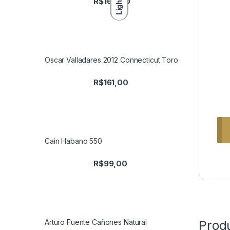
R$
165,00
Light
Oscar Valladares 2012 Connecticut Toro
R$
161,00
Cain Habano 550
R$
99,00
Arturo Fuente Cañones Natural
Prod