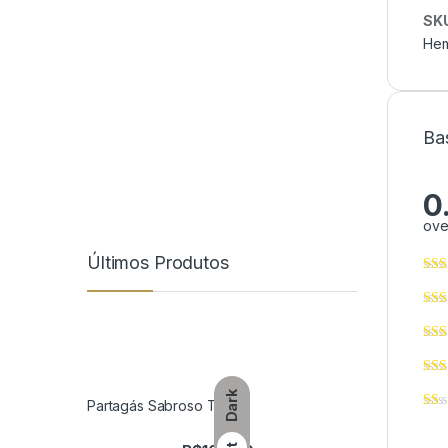
SK
Hem
Ba
0
ove
Últimos Produtos
Dark
Partagás Sabroso Tubo