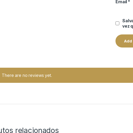
Email
*
Salv
vez 
There are no reviews yet.
utos relacionados