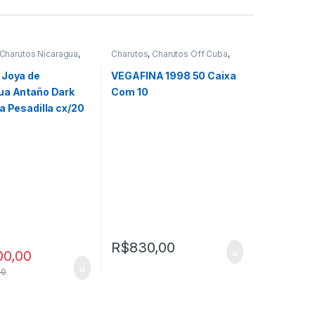
Charutos Nicaragua
,
Charutos
,
Charutos Off Cuba
,
Off Cuba
,
Todos
Charutos Vegafina
,
Primeira
Página
 Joya de
VEGAFINA 1998 50 Caixa
ua Antaño Dark
Com 10
a Pesadilla cx/20
R$
830,00
00,00
00