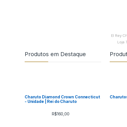
El Rey C
Loja 
Produtos em Destaque
Produ
Charuto Diamond Crown Connecticut
Charuto
- Unidade | Rei do Charuto
R$
160,00