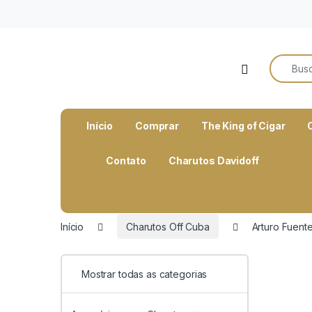
o
conteúdo
Search f
Open
Início
Comprar
The King of Cigar
Contato
Charutos Davidoff
Início
Charutos Off Cuba
Arturo Fuent
Mostrar todas as categorias