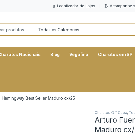
Localizador de Lojas
Acompanhe s
or:
Charutos Nacionais
Blog
Vegafina
Charutos em SP
e Hemingway Best Seller Maduro cx/25
Charutos Off Cuba
,
Tod
Arturo Fue
Maduro cx